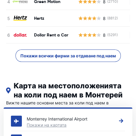
Green Motion
8
(2710)
Н
Hertz
8
(8812)
Н
Dollar Rent a Car
8
(5291)
Н
Покажи всички фирми за отдаване под наем
Карта на местоположенията
на коли под наем в Монтерей
Вижте нашите основни места за коли под наем в
Монтерей
Monterrey International Airport
Покажи на картата