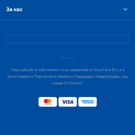
За нас
Този уебсайт е собственост и се управлява от EasyTerra B.V. и е
регистриран в Търговската камара в Лиуварден, Нидерландия, под
номер 01104443.