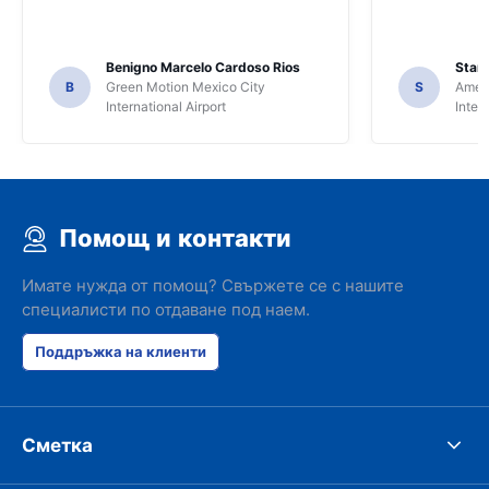
Benigno Marcelo Cardoso Rios
Stani
B
Green Motion Mexico City
S
Ameri
International Airport
Inter
Помощ и контакти
Имате нужда от помощ? Свържете се с нашите
специалисти по отдаване под наем.
Поддръжка на клиенти
Сметка