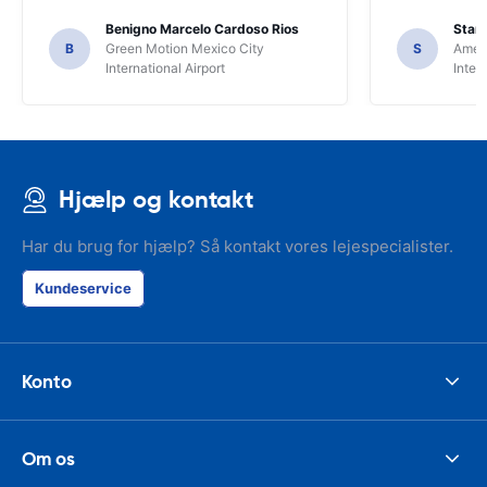
Benigno Marcelo Cardoso Rios
Stani
B
Green Motion Mexico City
S
Ameri
International Airport
Inter
Hjælp og kontakt
Har du brug for hjælp? Så kontakt vores lejespecialister.
Kundeservice
Konto
Om os