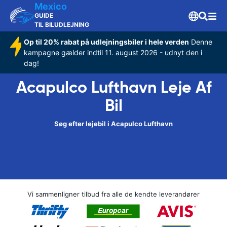
Mexico
GUIDE
TIL BILUDLEJNING
Op til 20% rabat på udlejningsbiler i hele verden
Denne
kampagne gælder indtil 11. august 2026 - udnyt den i
dag!
Acapulco Lufthavn Leje Af
Bil
Søg efter lejebil i Acapulco Lufthavn
Vi sammenligner tilbud fra alle de kendte leverandører