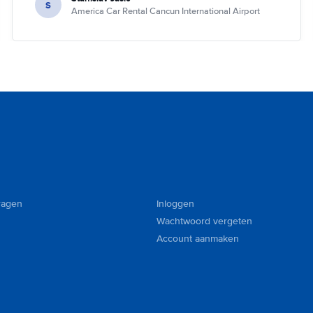
S
America Car Rental Cancun International Airport
ragen
Inloggen
Wachtwoord vergeten
Account aanmaken