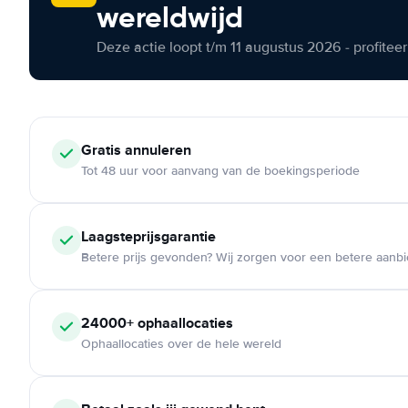
wereldwijd
Deze actie loopt t/m 11 augustus 2026 - profite
Gratis annuleren
Tot 48 uur voor aanvang van de boekingsperiode
Laagsteprijsgarantie
Betere prijs gevonden? Wij zorgen voor een betere aanb
24000+ ophaallocaties
Ophaallocaties over de hele wereld