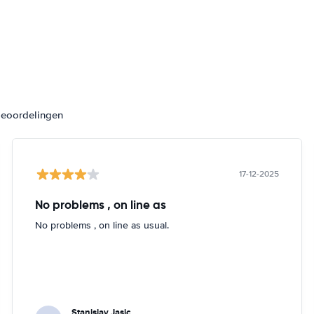
beoordelingen
17-12-2025
No problems , on line as
No problems , on line as usual.
Stanislav Jasic