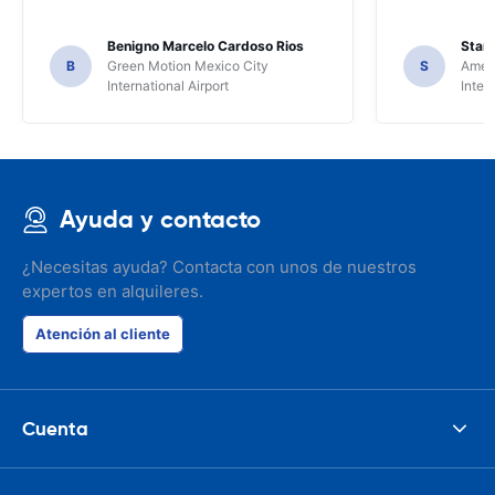
Benigno Marcelo Cardoso Rios
Stani
B
Green Motion Mexico City
S
Ameri
International Airport
Inter
Ayuda y contacto
¿Necesitas ayuda? Contacta con unos de nuestros
expertos en alquileres.
Atención al cliente
Cuenta