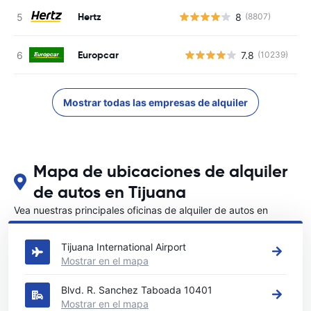
Hertz
8
(8807)
Europcar
7.8
(10239)
N
Mostrar todas las empresas de alquiler
Mapa de ubicaciones de alquiler
de autos en Tijuana
Vea nuestras principales oficinas de alquiler de autos en
Tijuana
Tijuana International Airport
Mostrar en el mapa
Blvd. R. Sanchez Taboada 10401
Mostrar en el mapa