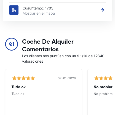
Cuauhtémoc 1705
Mostrar en el mapa
Coche De Alquiler
9.1
Comentarios
Los clientes nos puntúan con un 9.1/10 de 12840
valoraciones
07-01-2026
Tudo ok
No problems
Tudo ok
No problems ,