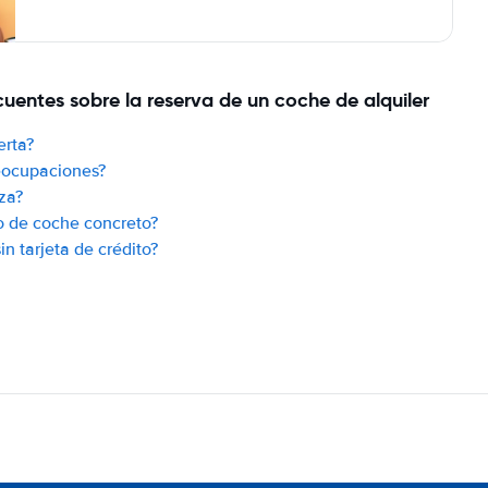
uentes sobre la reserva de un coche de alquiler
erta?
reocupaciones?
za?
o de coche concreto?
n tarjeta de crédito?