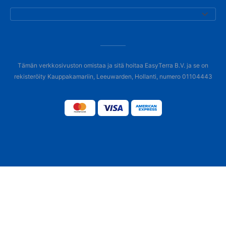
Tämän verkkosivuston omistaa ja sitä hoitaa EasyTerra B.V. ja se on
rekisteröity Kauppakamariin, Leeuwarden, Hollanti, numero 01104443