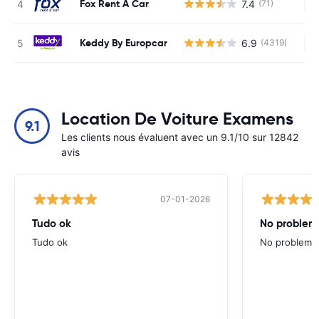
Fox Rent A Car
7.4
(71)
Au
Keddy By Europcar
6.9
(4319)
Au
Location De Voiture Examens
9.1
Les clients nous évaluent avec un 9.1/10 sur 12842
avis
07-01-2026
Tudo ok
No problems
Tudo ok
No problems ,