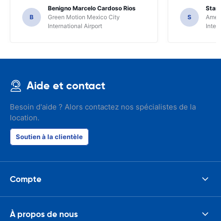
Benigno Marcelo Cardoso Rios
Stani
B
Green Motion Mexico City
S
Ameri
International Airport
Inter
Aide et contact
Besoin d'aide ? Alors contactez nos spécialistes de la
location.
Soutien à la clientèle
Compte
À propos de nous