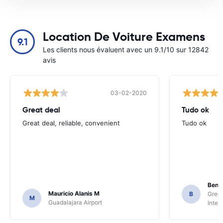
Location De Voiture Examens
9.1
Les clients nous évaluent avec un 9.1/10 sur 12842
avis
03-02-2020
Great deal
Tudo ok
Great deal, reliable, convenient
Tudo ok
Beni
Mauricio Alanis M
B
Green
M
Guadalajara Airport
Inter