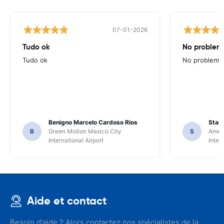
07-01-2026
Tudo ok
No problems
Tudo ok
No problems ,
Benigno Marcelo Cardoso Rios
Stani
B
Green Motion Mexico City
S
Ameri
International Airport
Inter
Aide et contact
Besoin d'aide ? Alors contactez nos spécialistes de la