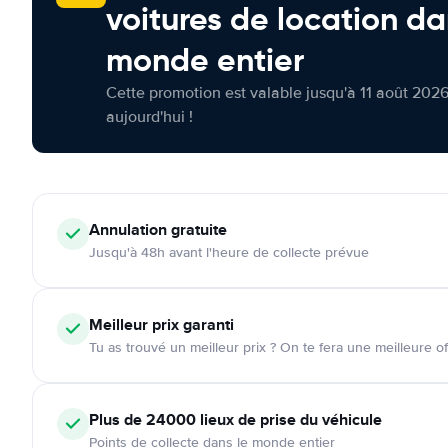
voitures de location da
monde entier
Cette promotion est valable jusqu'à 11 août 2026
aujourd'hui !
Annulation
gratuite
Jusqu'à 48h avant l'heure de collecte prévue
Meilleur prix garanti
Tu as trouvé un meilleur prix ? On te fera une meilleure of
Plus de 24000
lieux de prise du véhicule
Points de collecte dans le monde entier