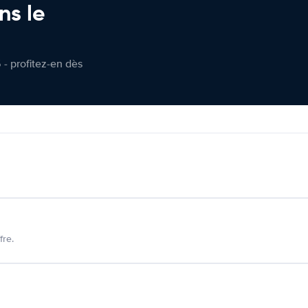
ns le
 - profitez-en dès
fre.