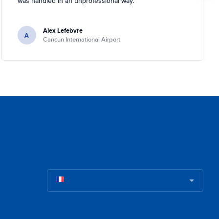
was handled in an unprofessional way.
Alex Lefebvre
A
Cancun International Airport