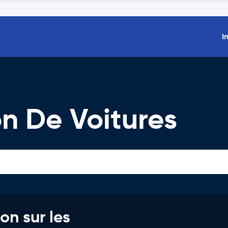
I
on De Voitures
on sur les