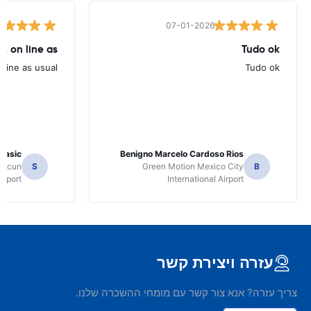
07-01-2026
, on line as
Tudo ok
line as usual.
Tudo ok
 Jasic
Benigno Marcelo Cardoso Rios
ancun
S
Green Motion Mexico City
B
irport
International Airport
עזרה ויצירת קשר
צריך עזרה? אנא צור קשר עם מומחי ההשכרה שלנו.