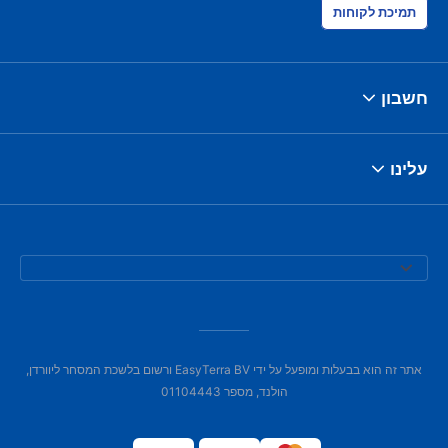
תמיכת לקוחות
חשבון
עלינו
אתר זה הוא בבעלות ומופעל על ידי EasyTerra BV ורשום בלשכת המסחר ליוורדן,
הולנד, מספר 01104443