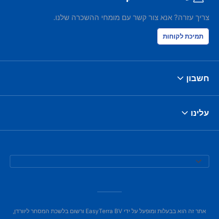
צריך עזרה? אנא צור קשר עם מומחי ההשכרה שלנו.
תמיכת לקוחות
חשבון
עלינו
אתר זה הוא בבעלות ומופעל על ידי EasyTerra BV ורשום בלשכת המסחר ליוורדן,