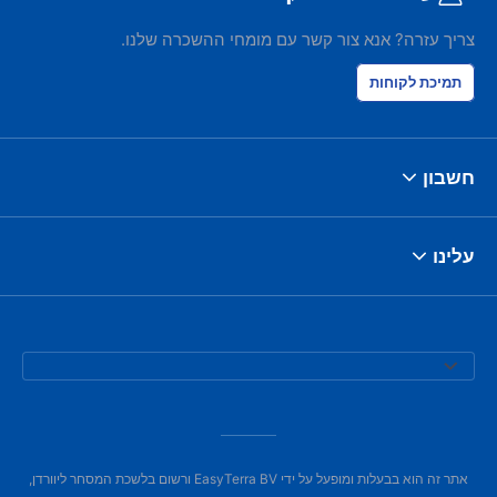
צריך עזרה? אנא צור קשר עם מומחי ההשכרה שלנו.
תמיכת לקוחות
חשבון
עלינו
אתר זה הוא בבעלות ומופעל על ידי EasyTerra BV ורשום בלשכת המסחר ליוורדן,