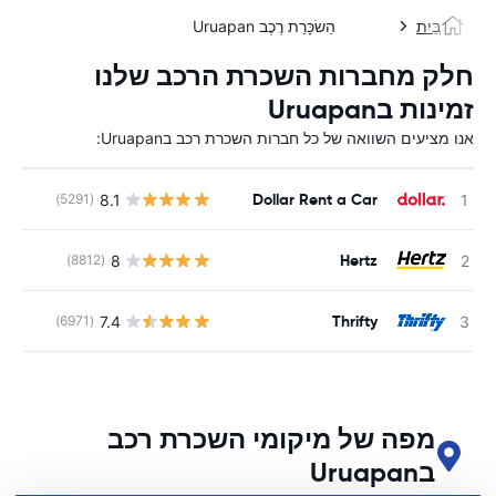
בַּיִת
הַשׂכָּרַת רֶכֶב Uruapan
חלק מחברות השכרת הרכב שלנו
זמינות בUruapan
אנו מציעים השוואה של כל חברות השכרת רכב בUruapan:
Dollar Rent a Car
8.1
(5291)
Hertz
8
(8812)
Thrifty
7.4
(6971)
מפה של מיקומי השכרת רכב
בUruapan