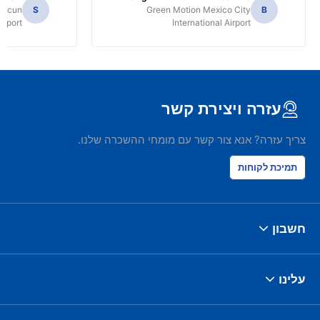
ancun
S
Green Motion Mexico City
B
irport
International Airport
עזרה ויצירת קשר
צריך עזרה? אנא צור קשר עם מומחי ההשכרה שלנו.
תמיכת לקוחות
חשבון
עלינו