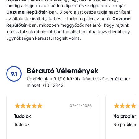
mindig a legjobb autóbérleti díjakat és szolgáltatást kapják
Cozumel Repülőtér
-ban. 3 perc alatt össze tudja hasonlítani
az általunk kínált díjakat és le tudja foglalni az autót
Cozumel
Repülőtér
-ban, miközben meggyőződhet arról, hogy rajtunk
keresztül sokkal olcsóbban foglalhat, mintha közvetlenül egy
ügynökségen keresztül foglalt volna.
Bérautó Vélemények
9.1
Ügyfeleink a 9.1/10 közül a következőre értékelnek
minket: /10 12842
07-01-2026
Tudo ok
No problems
Tudo ok
No problems ,