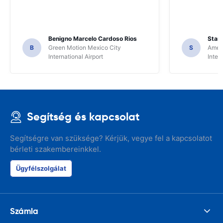
Benigno Marcelo Cardoso Rios
Stani
B
Green Motion Mexico City
S
Ameri
International Airport
Inter
Segítség és kapcsolat
Segítségre van szüksége? Kérjük, vegye fel a kapcsolatot
bérleti szakembereinkkel.
Ügyfélszolgálat
Számla