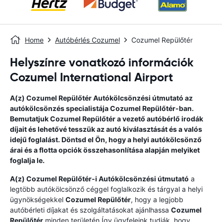
Home
Autóbérlés Cozumel
Cozumel Repülőtér
Helyszínre vonatkozó információk
Cozumel International Airport
A(z)
Cozumel Repülőtér
Autókölcsönzési útmutató
az
autókölcsönzés specialistája
Cozumel Repülőtér
-ban.
Bemutatjuk
Cozumel Repülőtér
a vezető autóbérlő irodák
díjait és lehetővé tesszük az autó kiválasztását és a valós
idejű foglalást. Döntsd el Ön, hogy a helyi autókölcsönző
árai és a flotta opciók összehasonlítása alapján melyiket
foglalja le.
A(z)
Cozumel Repülőtér
-i Autókölcsönzési útmutató
a
legtöbb autókölcsönző céggel foglalkozik és tárgyal a helyi
ügynökségekkel
Cozumel Repülőtér
, hogy a legjobb
autóbérleti díjakat és szolgáltatásokat ajánlhassa
Cozumel
Repülőtér
minden területén.Így ügyfeleink tudják, hogy