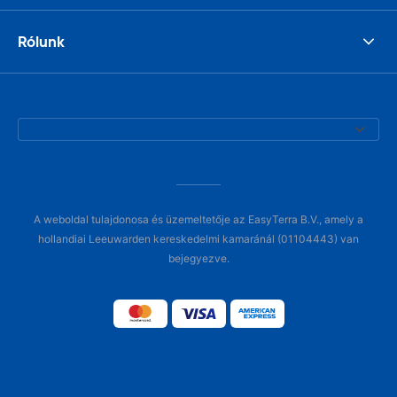
Rólunk
A weboldal tulajdonosa és üzemeltetője az EasyTerra B.V., amely a
hollandiai Leeuwarden kereskedelmi kamaránál (01104443) van
bejegyezve.