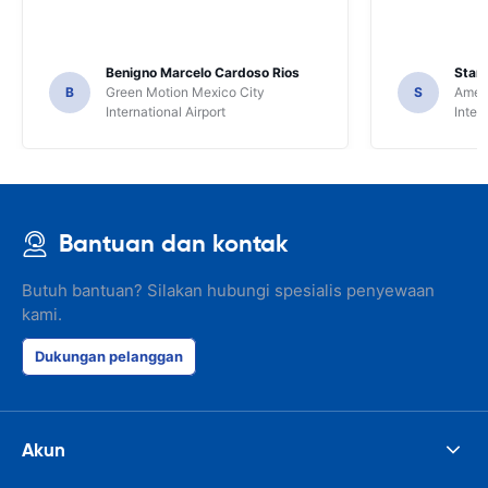
Benigno Marcelo Cardoso Rios
Stani
B
Green Motion Mexico City
S
Ameri
International Airport
Inter
Bantuan dan kontak
Butuh bantuan? Silakan hubungi spesialis penyewaan
kami.
Dukungan pelanggan
Akun