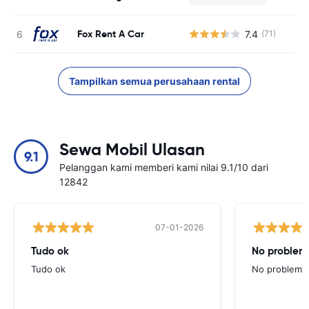
Fox Rent A Car
7.4
(71)
Tampilkan semua perusahaan rental
Sewa Mobil Ulasan
9.1
Pelanggan kami memberi kami nilai 9.1/10 dari
12842
07-01-2026
Tudo ok
No problems
Tudo ok
No problems ,