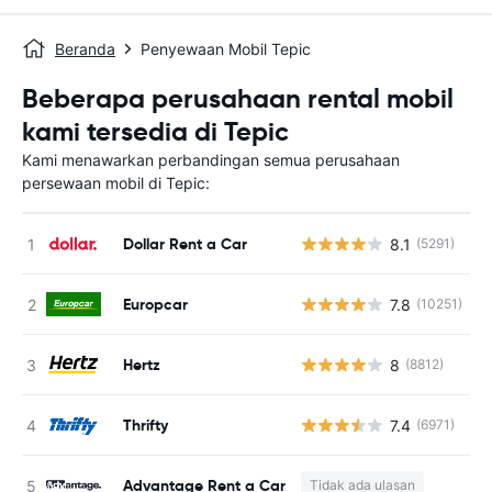
Beranda
Penyewaan Mobil Tepic
Beberapa perusahaan rental mobil
kami tersedia di Tepic
Kami menawarkan perbandingan semua perusahaan
persewaan mobil di Tepic:
Dollar Rent a Car
8.1
(5291)
Europcar
7.8
(10251)
Hertz
8
(8812)
Thrifty
7.4
(6971)
Advantage Rent a Car
Tidak ada ulasan