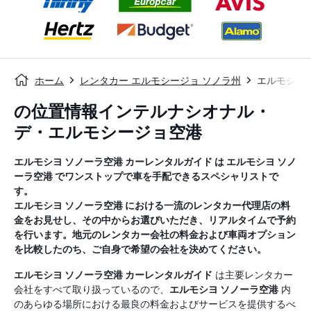
ホーム
レンタカー エルモシージョ ソノラ州
エルモシヨ
の位置情報インテルナシオナル・
デ・エルモシージョ空港
エルモシヨ ソノーラ空港
カーレンタルガイド
は
エルモシヨ ソノ
ーラ空港
でワンストップで車を手配できるスペシャリストで
す。
エルモシヨ ソノーラ空港
における一流のレンタカー代理店の料
金をお見せし、その中からお選びいただき、リアルタイムで予約
を行います。地元のレンタカー会社の料金および車両オプション
を比較したのち、ご自身で希望の会社を決めてください。
エルモシヨ ソノーラ空港
カーレンタルガイド
は主要レンタカー
会社をすべて取り扱っているので、
エルモシヨ ソノーラ空港
内
のあらゆる場所における最良の料金およびサービスを提供するべ