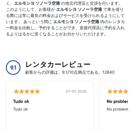
く、
エルモシヨ ソノーラ空港
の地元代理店と交渉を行います。
このようにして、お客様が
エルモシヨ ソノーラ空港
で車を借り
る際には常に最良の料金およびサービスを受けられるようにして
います。 あっという間に
エルモシヨ ソノーラ空港
内のレンタカ
ー料金を比較し、予約することができ、直接代理店に予約を入れ
るよりはるかに安くなることがお分かりいただけます。
レンタカーレビュー
9.1
顧客からの評価は、9.1/10点満点である。12840
07-01-2026
Tudo ok
No problems
Tudo ok
No problems ,