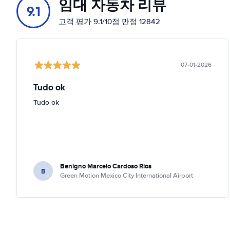
임대 자동차 리뷰
9.1
고객 평가 9.1/10점 만점 12842
07-01-2026
Tudo ok
Tudo ok
Benigno Marcelo Cardoso Rios
B
Green Motion Mexico City International Airport