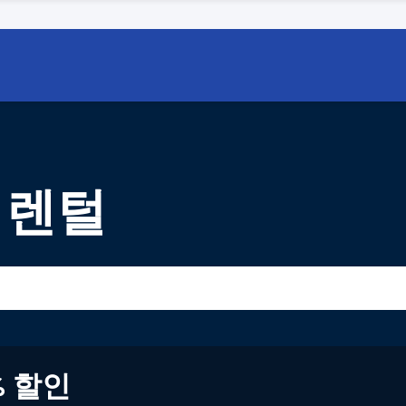
차 렌털
% 할인