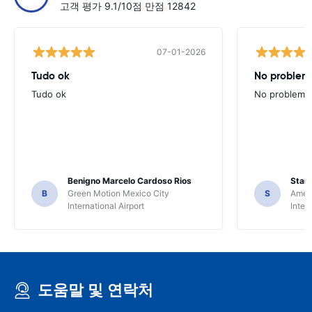
고객 평가 9.1/10점 만점 12842
07-01-2026
Tudo ok
No problems
Tudo ok
No problems ,
Benigno Marcelo Cardoso Rios
Stani
B
Green Motion Mexico City
S
Ameri
International Airport
Inter
도움말 및 연락처