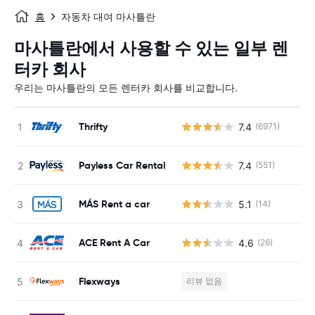
홈
자동차 대여 마사틀란
마사틀란에서 사용할 수 있는 일부 렌
터카 회사
우리는 마사틀란의 모든 렌터카 회사를 비교합니다.
Thrifty
7.4
(6971)
사
Payless Car Rental
7.4
(551)
사
MÁS Rent a car
5.1
(14)
사
ACE Rent A Car
4.6
(26)
사
Flexways
리뷰 없음
사