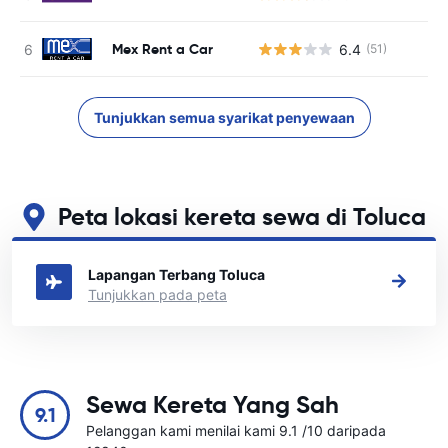
Mex Rent a Car
6.4
(51)
T
Tunjukkan semua syarikat penyewaan
Peta lokasi kereta sewa di Toluca
Lihat lokasi sewa kereta utama kami di Toluca
Lapangan Terbang Toluca
Tunjukkan pada peta
Sewa Kereta Yang Sah
9.1
Pelanggan kami menilai kami 9.1 /10 daripada