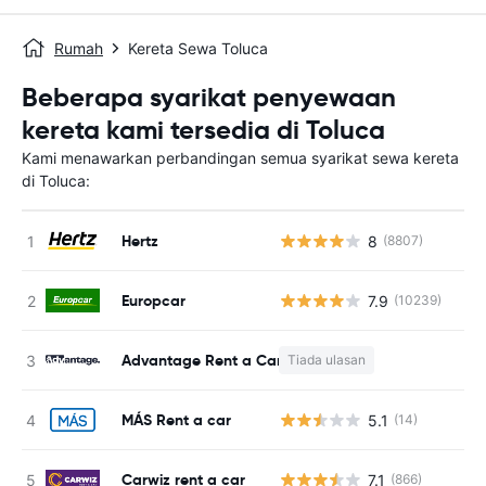
Rumah
Kereta Sewa Toluca
Beberapa syarikat penyewaan
kereta kami tersedia di Toluca
Kami menawarkan perbandingan semua syarikat sewa kereta
di Toluca:
Hertz
8
(8807)
T
Europcar
7.9
(10239)
T
Advantage Rent a Car
Tiada ulasan
T
MÁS Rent a car
5.1
(14)
T
Carwiz rent a car
7.1
(866)
T