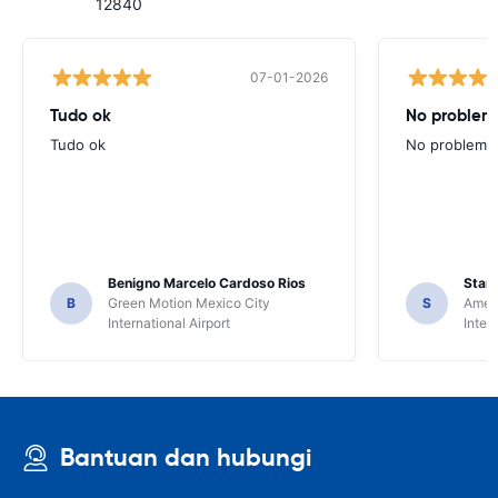
12840
07-01-2026
Tudo ok
No problems
Tudo ok
No problems ,
Benigno Marcelo Cardoso Rios
Stani
B
Green Motion Mexico City
S
Ameri
International Airport
Inter
Bantuan dan hubungi