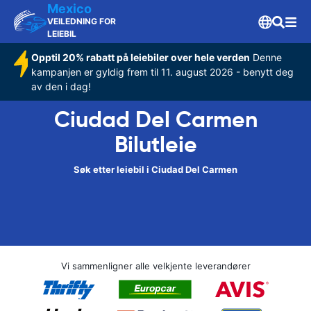
Mexico
VEILEDNING FOR
LEIEBIL
Opptil 20% rabatt på leiebiler over hele verden
Denne
kampanjen er gyldig frem til 11. august 2026 - benytt deg
av den i dag!
Ciudad Del Carmen
Bilutleie
Søk etter leiebil i Ciudad Del Carmen
Vi sammenligner alle velkjente leverandører