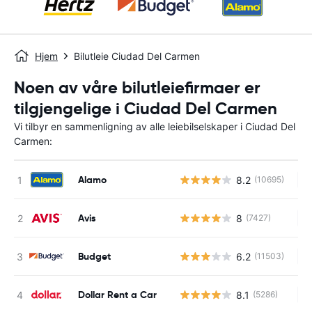
Hjem
Bilutleie Ciudad Del Carmen
Noen av våre bilutleiefirmaer er
tilgjengelige i Ciudad Del Carmen
Vi tilbyr en sammenligning av alle leiebilselskaper i Ciudad Del
Carmen:
Alamo
8.2
(10695)
In
Avis
8
(7427)
In
Budget
6.2
(11503)
In
Dollar Rent a Car
8.1
(5286)
In