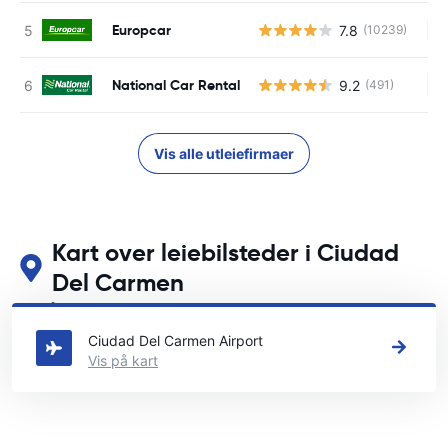
Europcar
7.8
(10239)
In
National Car Rental
9.2
(491)
In
Vis alle utleiefirmaer
Kart over leiebilsteder i Ciudad
Del Carmen
Se våre viktigste bilutleiesteder i Ciudad Del Carmen
Ciudad Del Carmen Airport
Vis på kart