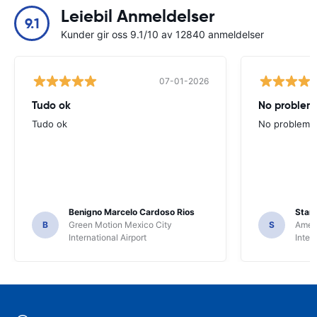
Leiebil Anmeldelser
9.1
Kunder gir oss 9.1/10 av 12840 anmeldelser
07-01-2026
Tudo ok
No problems
Tudo ok
No problems ,
Benigno Marcelo Cardoso Rios
Stani
B
Green Motion Mexico City
S
Ameri
International Airport
Inter