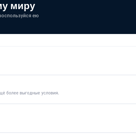
му миру
- воспользуйся ею
щё более выгодные условия.