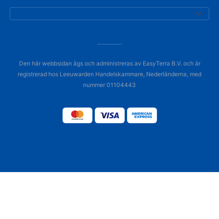
Den här webbsidan ägs och administreras av EasyTerra B.V. och är
registrerad hos Leeuwarden Handelskammare, Nederländerna, med
nummer 01104443