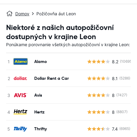
Domov
Požičovňa áut Leon
Niektoré z našich autopožičovní
dostupných v krajine Leon
Ponúkame porovnanie všetkých autopožičovní v krajine Leon:
Alamo
8.2
(10695)
Dollar Rent a Car
8.1
(5286)
Avis
8
(7427)
Hertz
8
(8807)
Thrifty
7.4
(6965)