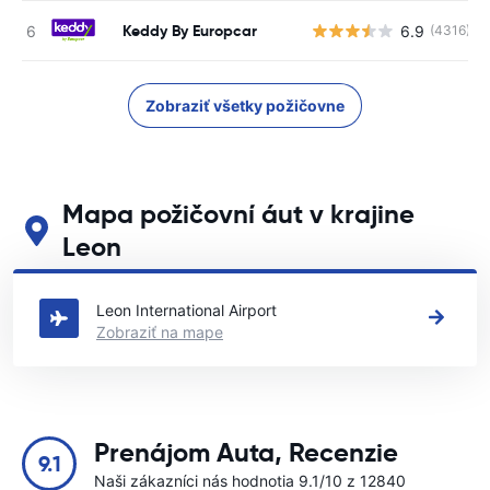
Keddy By Europcar
6.9
(4316)
Zobraziť všetky požičovne
Mapa požičovní áut v krajine
Leon
Pozrite si naše hlavné požičovne áut v krajine Leon
Leon International Airport
Zobraziť na mape
Prenájom Auta, Recenzie
9.1
Naši zákazníci nás hodnotia 9.1/10 z 12840