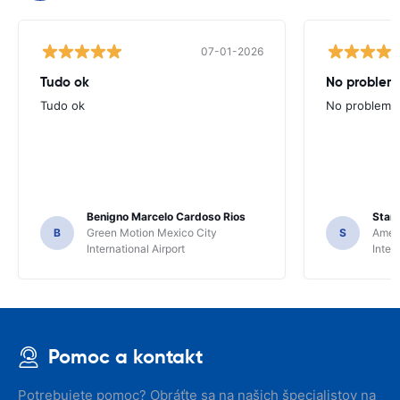
07-01-2026
Tudo ok
No problems
Tudo ok
No problems ,
Benigno Marcelo Cardoso Rios
Stani
B
Green Motion Mexico City
S
Ameri
International Airport
Inter
Pomoc a kontakt
Potrebujete pomoc? Obráťte sa na našich špecialistov na