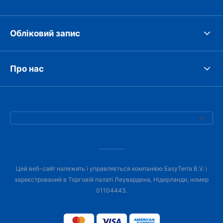
Обліковий запис
Про нас
Цей веб-сайт належить і управляється компанією EasyTerra B.V. і
зареєстрований в Торговій палаті Леувардена, Нідерланди, номер
01104443.