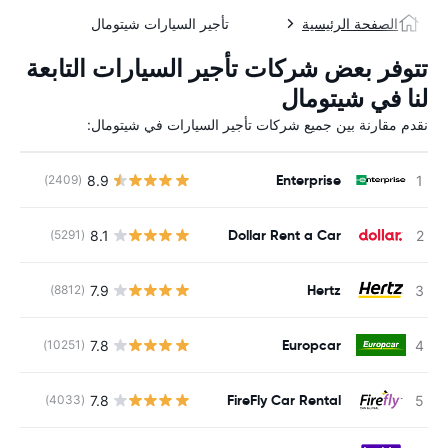
الصفحة الرئيسية
تأجير السيارات شيتومال
تتوفر بعض شركات تأجير السيارات التابعة
لنا في شيتومال
نقدم مقارنة بين جميع شركات تأجير السيارات في شيتومال:
Enterprise
8.9
(2409)
Dollar Rent a Car
8.1
(5291)
Hertz
7.9
(8812)
Europcar
7.8
(10251)
FireFly Car Rental
7.8
(4033)
ل