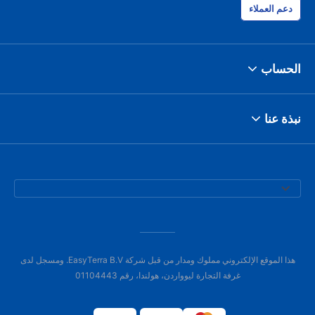
دعم العملاء
الحساب
نبذة عنا
هذا الموقع الإلكتروني مملوك ومدار من قبل شركة EasyTerra B.V. ومسجل لدى
غرفة التجارة ليوواردن، هولندا، رقم 01104443