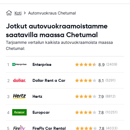
Koti
Autonvuokraus Chetumal
Jotkut autovuokraamoistamme
saatavilla maassa Chetumal
Tarjoamme vertailun kaikista autovuokraamoista maassa
Chetumal:
Enterprise
8.9
(2409)
Dollar Rent a Car
8.1
(5291)
Hertz
7.9
(8812)
Europcar
7.8
(10251)
FireFly Car Rental
7.8
(4033)
Ei