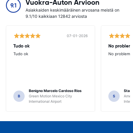
Vuokra-Auton Arvioon
9.1
Asiakkaiden keskimääräinen arvosana meistä on
9.1/10 kaikkiaan 12842 arviosta
07-01-2026
Tudo ok
No problems
Tudo ok
No problems ,
Benigno Marcelo Cardoso Rios
Stani
B
Green Motion Mexico City
S
Ameri
International Airport
Inter