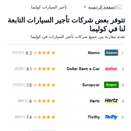
الصفحة الرئيسية
تأجير السيارات كوليما
تتوفر بعض شركات تأجير السيارات التابعة
لنا في كوليما
نقدم مقارنة بين جميع شركات تأجير السيارات في كوليما:
Alamo
8.2
(10701)
ل
Dollar Rent a Car
8.1
(5291)
ل
Europcar
7.8
(10251)
ل
Hertz
8
(8812)
ل
Thrifty
7.4
(6971)
ل