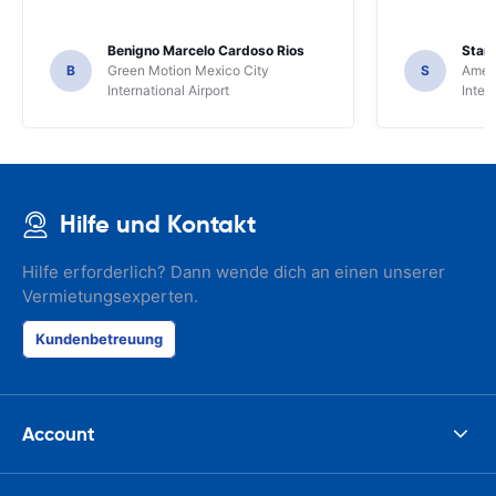
Benigno Marcelo Cardoso Rios
Stani
B
Green Motion Mexico City
S
Ameri
International Airport
Inter
Hilfe und Kontakt
Hilfe erforderlich? Dann wende dich an einen unserer
Vermietungsexperten.
Kundenbetreuung
Account