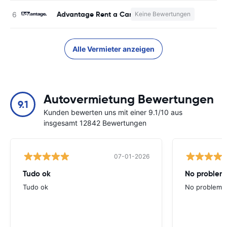
Advantage Rent a Car
Keine Bewertungen
K
Alle Vermieter anzeigen
Autovermietung Bewertungen
9.1
Kunden bewerten uns mit einer 9.1/10 aus
insgesamt 12842 Bewertungen
07-01-2026
Tudo ok
No problems
Tudo ok
No problems ,