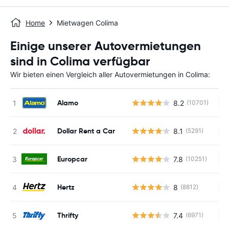
Home
Mietwagen Colima
Einige unserer Autovermietungen
sind in Colima verfügbar
Wir bieten einen Vergleich aller Autovermietungen in Colima:
Alamo
8.2
(10701)
Ke
Dollar Rent a Car
8.1
(5291)
Ke
Europcar
7.8
(10251)
Ke
Hertz
8
(8812)
Ke
Thrifty
7.4
(6971)
Ke