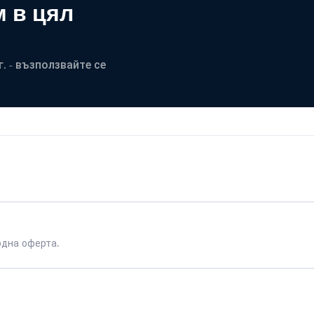
 в цял
. - възползвайте се
одна оферта.