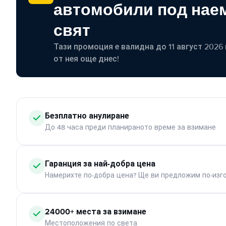
автомобили под наем
свят
Тази промоция е валидна до 11 август 2026 г
от нея още днес!
Безплатно анулиране
До 48 часа преди планираното време за взимане
Гаранция за най-добра цена
Намерихте по-добра цена? Ще ви предложим по-изг
24000+ места за взимане
Местоположения по света