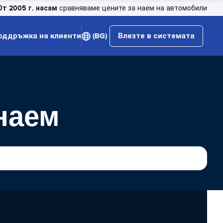
От 2005 г. насам
сравняваме цените за наем на автомобили
оддръжка на клиенти
(BG)
Влезте в системата
 наем