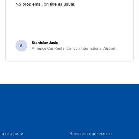
No problems , on line as usual.
Stanislav Jasic
S
America Car Rental Cancun International Airport
ни въпроси
Влезте в системата