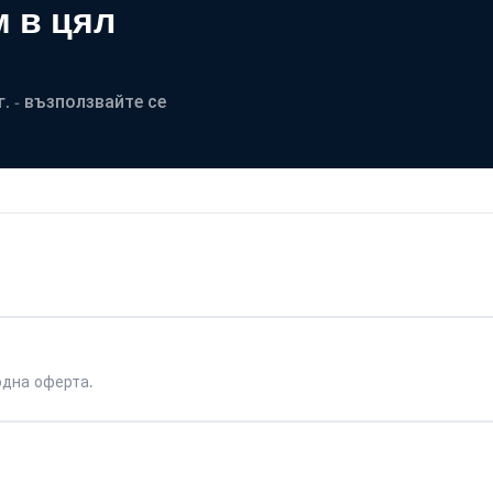
 в цял
. - възползвайте се
одна оферта.