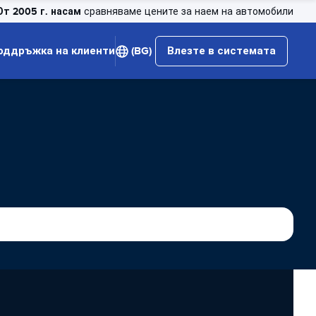
От 2005 г. насам
сравняваме цените за наем на автомобили
оддръжка на клиенти
(BG)
Влезте в системата