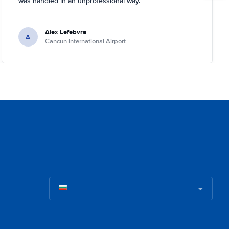
was handled in an unprofessional way.
Alex Lefebvre
A
Cancun International Airport