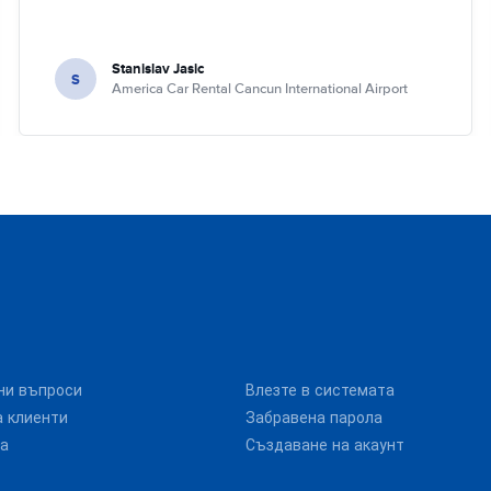
Stanislav Jasic
S
America Car Rental Cancun International Airport
ни въпроси
Влезте в системата
 клиенти
Забравена парола
та
Създаване на акаунт