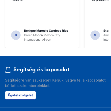
Benigno Marcelo Cardoso Rios
Stani
B
Green Motion Mexico City
S
Ameri
International Airport
Inter
Segítség és kapcsolat
Segítségre van szüksége? Kérjük, vegye fel a kapcsolatot
bérleti szakembereinkkel.
Ügyfélszolgálat