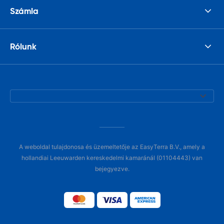
Számla
Rólunk
A weboldal tulajdonosa és üzemeltetője az EasyTerra B.V., amely a
hollandiai Leeuwarden kereskedelmi kamaránál (01104443) van
bejegyezve.