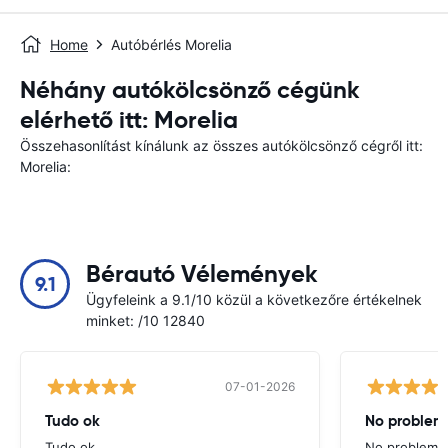
Home
Autóbérlés Morelia
Néhány autókölcsönző cégünk
elérhető itt: Morelia
Összehasonlítást kínálunk az összes autókölcsönző cégről itt:
Morelia:
Bérautó Vélemények
9.1
Ügyfeleink a 9.1/10 közül a következőre értékelnek
minket: /10 12840
07-01-2026
Tudo ok
No problems
Tudo ok
No problems ,