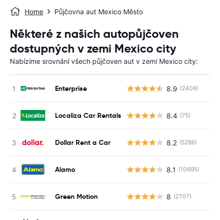
Home
Půjčovna aut Mexico Město
Některé z našich autopůjčoven
dostupných v zemi Mexico city
Nabízíme srovnání všech půjčoven aut v zemi Mexico city:
Enterprise
8.9
(2406)
Localiza Car Rentals
8.4
(75)
Dollar Rent a Car
8.2
(5286)
Alamo
8.1
(10695)
Green Motion
8
(2707)