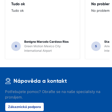
Tudo ok
No problems
Tudo ok
No problems ,
Benigno Marcelo Cardoso Rios
Stani
B
Green Motion Mexico City
S
Ameri
International Airport
Inter
Nápověda a kontakt
Potřebujete pomoc? Obraťte se na naše specialisty na
pronájem.
Zákaznická podpora