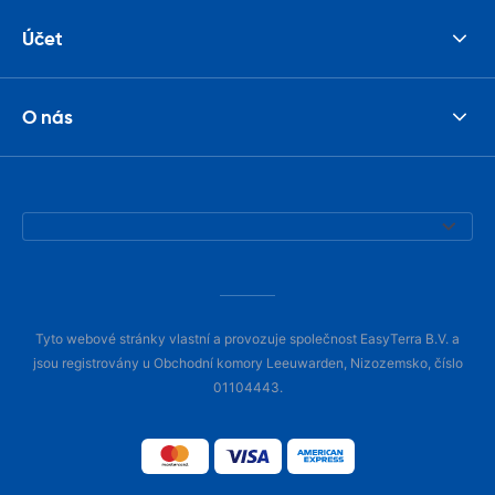
Účet
O nás
Tyto webové stránky vlastní a provozuje společnost EasyTerra B.V. a
jsou registrovány u Obchodní komory Leeuwarden, Nizozemsko, číslo
01104443.