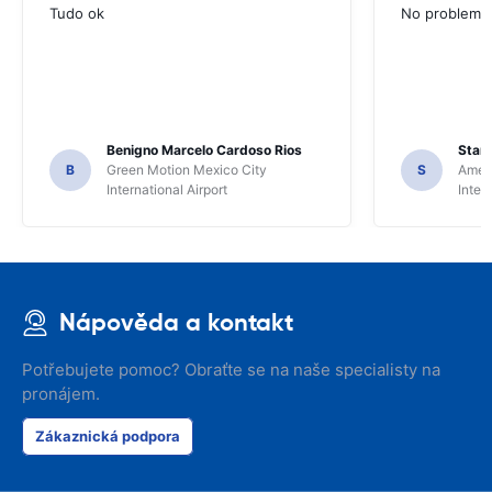
Tudo ok
No problems ,
Benigno Marcelo Cardoso Rios
Stani
B
Green Motion Mexico City
S
Ameri
International Airport
Inter
Nápověda a kontakt
Potřebujete pomoc? Obraťte se na naše specialisty na
pronájem.
Zákaznická podpora