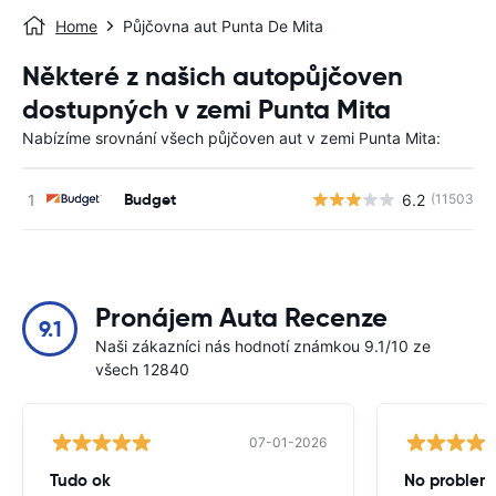
Home
Půjčovna aut Punta De Mita
Některé z našich autopůjčoven
dostupných v zemi Punta Mita
Nabízíme srovnání všech půjčoven aut v zemi Punta Mita:
Budget
6.2
(11503)
Pronájem Auta Recenze
9.1
Naši zákazníci nás hodnotí známkou 9.1/10 ze
všech 12840
07-01-2026
Tudo ok
No problems