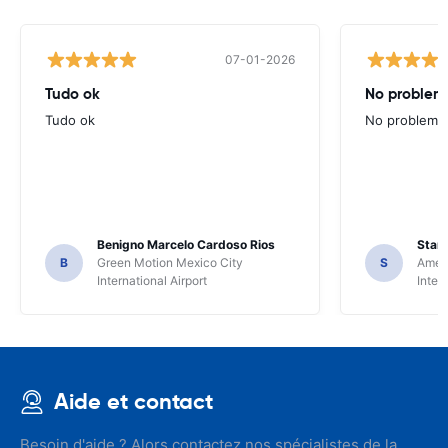
07-01-2026
Tudo ok
No problems
Tudo ok
No problems ,
Benigno Marcelo Cardoso Rios
Stani
B
Green Motion Mexico City
S
Ameri
International Airport
Inter
Aide et contact
Besoin d'aide ? Alors contactez nos spécialistes de la