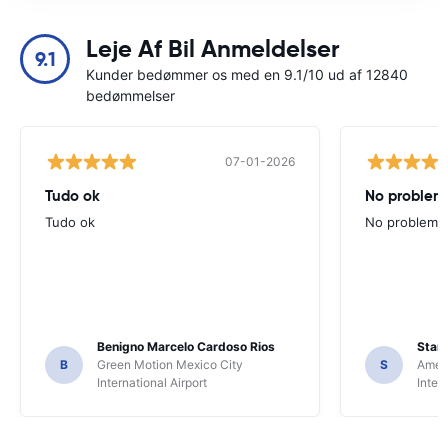
Leje Af Bil Anmeldelser
9.1
Kunder bedømmer os med en 9.1/10 ud af 12840
bedømmelser
07-01-2026
Tudo ok
No problems
Tudo ok
No problems ,
Benigno Marcelo Cardoso Rios
Stani
B
Green Motion Mexico City
S
Ameri
International Airport
Inter