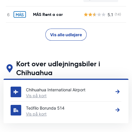
MÁS Rent a car
5.1
(14)
Vis alle udlejere
Kort over udlejningsbiler i
Chihuahua
Se vores vigtigste biludlejningssteder i Chihuahua
Chihuahua International Airport
Vis på kort
Teófilo Borunda 514
Vis på kort