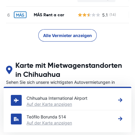
MÁS Rent a car
5.1
(14)
Ke
Alle Vermieter anzeigen
Karte mit Mietwagenstandorten
in Chihuahua
Sehen Sie sich unsere wichtigsten Autovermietungen in
Chihuahua an
Chihuahua International Airport
Auf der Karte anzeigen
Teófilo Borunda 514
Auf der Karte anzeigen