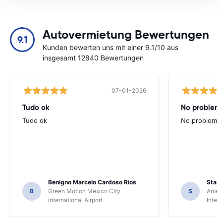
Autovermietung Bewertungen
9.1
Kunden bewerten uns mit einer 9.1/10 aus
insgesamt 12840 Bewertungen
07-01-2026
Tudo ok
No problems
Tudo ok
No problems ,
Benigno Marcelo Cardoso Rios
Stani
B
Green Motion Mexico City
S
Ameri
International Airport
Inter