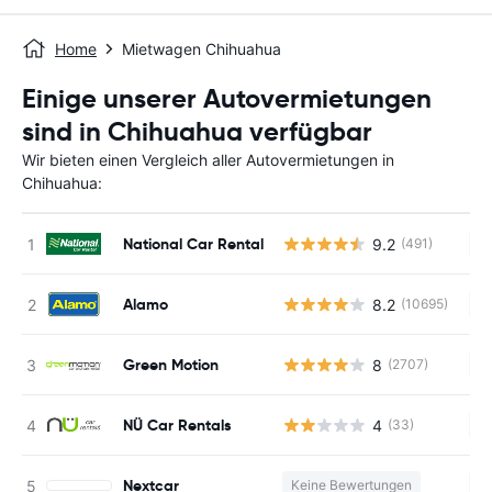
Home
Mietwagen Chihuahua
Einige unserer Autovermietungen
sind in Chihuahua verfügbar
Wir bieten einen Vergleich aller Autovermietungen in
Chihuahua:
National Car Rental
9.2
(491)
Ke
Alamo
8.2
(10695)
Ke
Green Motion
8
(2707)
Ke
NÜ Car Rentals
4
(33)
Ke
Nextcar
Keine Bewertungen
Ke