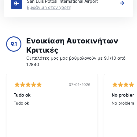
San Luis Potosi International Airport
Εμφάνιση στον χάρτη
Ενοικίαση Αυτοκινήτων
9.1
Κριτικές
Οι πελάτες μας μας βαθμολογούν με 9.1/10 από
12840
07-01-2026
Tudo ok
No problems
Tudo ok
No problems ,