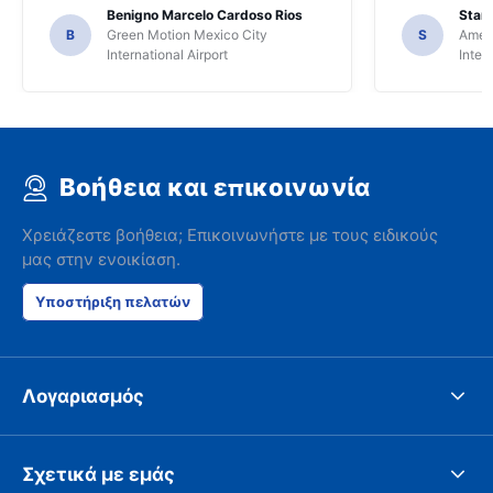
Benigno Marcelo Cardoso Rios
Stani
B
Green Motion Mexico City
S
Ameri
International Airport
Inter
Βοήθεια και επικοινωνία
Χρειάζεστε βοήθεια; Επικοινωνήστε με τους ειδικούς
μας στην ενοικίαση.
Υποστήριξη πελατών
Λογαριασμός
Σχετικά με εμάς