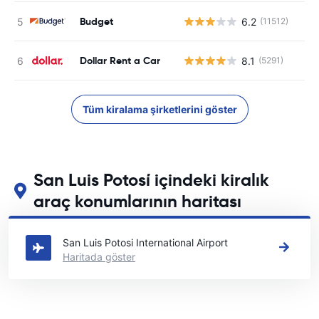
Budget
6.2
(11512)
Dollar Rent a Car
8.1
(5291)
Tüm kiralama şirketlerini göster
San Luis Potosí içindeki kiralık
araç konumlarının haritası
San Luis Potosí içindeki başlıca araç kiralama yerlerimizi görün
San Luis Potosi International Airport
Haritada göster