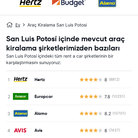
Ev
Araç Kiralama San Luis Potosi
San Luis Potosí içinde mevcut araç
kiralama şirketlerimizden bazıları
San Luis Potosí içindeki tüm rent a car şirketlerinin bir
karşılaştırmasını sunuyoruz:
Hertz
8
(8812)
Europcar
7.8
(10251)
Alamo
8.2
(10701)
Avis
8
(7437)