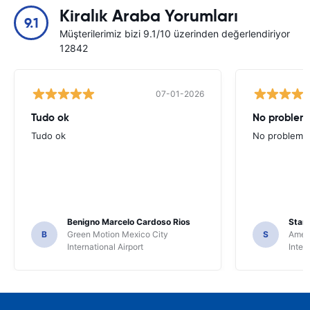
Kiralık Araba Yorumları
9.1
Müşterilerimiz bizi 9.1/10 üzerinden değerlendiriyor
12842
07-01-2026
Tudo ok
No problems
Tudo ok
No problems ,
Benigno Marcelo Cardoso Rios
Stani
B
Green Motion Mexico City
S
Ameri
International Airport
Inter