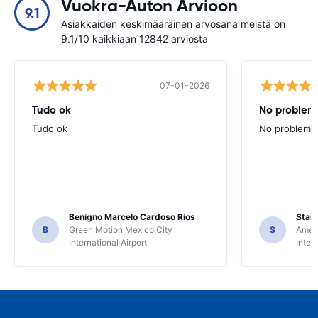
Vuokra-Auton Arvioon
9.1
Asiakkaiden keskimääräinen arvosana meistä on
9.1/10 kaikkiaan 12842 arviosta
07-01-2026
Tudo ok
No problems
Tudo ok
No problems ,
Benigno Marcelo Cardoso Rios
Stani
B
Green Motion Mexico City
S
Ameri
International Airport
Inter