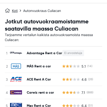
Koti
Autonvuokraus Culiacan
Jotkut autovuokraamoistamme
saatavilla maassa Culiacan
Tarjoamme vertailun kaikista autovuokraamoista maassa
Culiacan:
Advantage Rent a Car
Ei arvosteluja
E
MÁS Rent a car
5.1
(14)
Ei
ACE Rent A Car
4.6
(26)
Ei
Carwiz rent a car
7.1
(866)
Ei
Mex Rent a Car
6.4
(51)
Ei