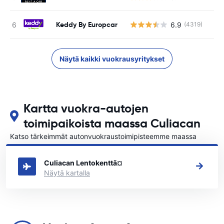
Keddy By Europcar
6.9
(4319)
Ei
Näytä kaikki vuokrausyritykset
Kartta vuokra-autojen
toimipaikoista maassa Culiacan
Katso tärkeimmät autonvuokraustoimipisteemme maassa
Culiacan
Culiacan Lentokenttã¤
Näytä kartalla