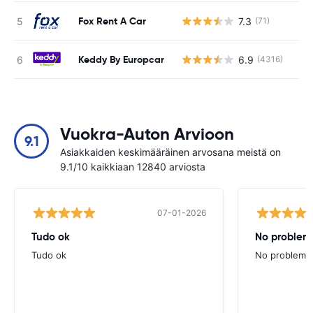
Fox Rent A Car
7.3
(71)
Ei
Keddy By Europcar
6.9
(4316)
Ei
Vuokra-Auton Arvioon
9.1
Asiakkaiden keskimääräinen arvosana meistä on
9.1/10 kaikkiaan 12840 arviosta
07-01-2026
Tudo ok
No problems
Tudo ok
No problems ,