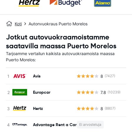
Koti
Autonvuokraus Puerto Morelos
Jotkut autovuokraamoistamme
saatavilla maassa Puerto Morelos
Tarjoamme vertailun kaikista autovuokraamoista maassa
Puerto Morelos:
Avis
8
(7427)
Ei
Europcar
7.8
(10239)
Ei
Hertz
8
(8807)
Ei
Advantage Rent a Car
Ei arvosteluja
E