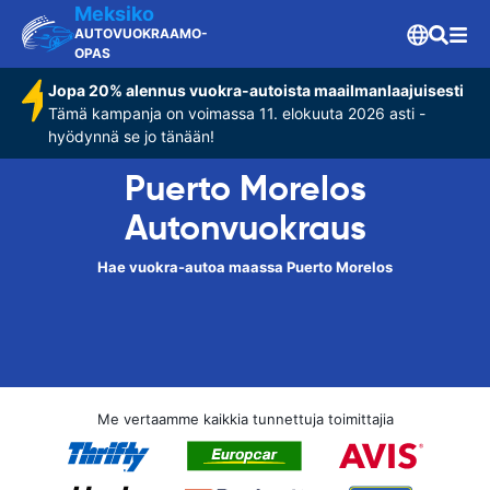
Meksiko
AUTOVUOKRAAMO-
OPAS
Jopa 20% alennus vuokra-autoista maailmanlaajuisesti
Tämä kampanja on voimassa 11. elokuuta 2026 asti -
hyödynnä se jo tänään!
Puerto Morelos
Autonvuokraus
Hae vuokra-autoa maassa Puerto Morelos
Me vertaamme kaikkia tunnettuja toimittajia