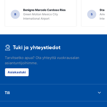
Benigno Marcelo Cardoso Rios
Stani
B
Green Motion Mexico City
S
Ameri
International Airport
Inter
Tuki ja yhteystiedot
Tarvitsetko apua? Ota yhteyttä vuokrausalan
asiantuntijoihimme.
Asiakastuki
Tili