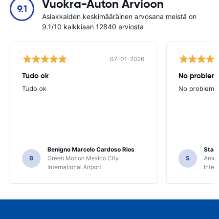
Vuokra-Auton Arvioon
9.1
Asiakkaiden keskimääräinen arvosana meistä on
9.1/10 kaikkiaan 12840 arviosta
07-01-2026
Tudo ok
No problems
Tudo ok
No problems ,
Benigno Marcelo Cardoso Rios
Stani
B
Green Motion Mexico City
S
Ameri
International Airport
Inter