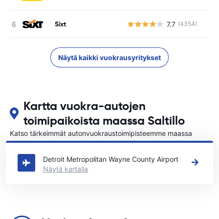
Sixt
7.7
(4354)
Ei
Näytä kaikki vuokrausyritykset
Kartta vuokra-autojen
toimipaikoista maassa Saltillo
Katso tärkeimmät autonvuokraustoimipisteemme maassa
Saltillo
Detroit Metropolitan Wayne County Airport
Näytä kartalla