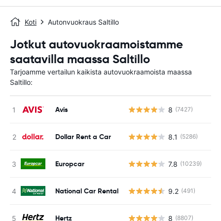
Koti
Autonvuokraus Saltillo
Jotkut autovuokraamoistamme
saatavilla maassa Saltillo
Tarjoamme vertailun kaikista autovuokraamoista maassa
Saltillo:
Avis
8
(7427)
Ei
Dollar Rent a Car
8.1
(5286)
Ei
Europcar
7.8
(10239)
Ei
National Car Rental
9.2
(491)
Ei
Hertz
8
(8807)
Ei