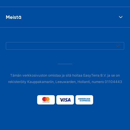
Meistä
Tämän verkkosivuston omistaa ja sitä hoitaa EasyTerra B.V. ja se on
rekisteröity Kauppakamariin, Leeuwarden, Hollanti, numero 01104443