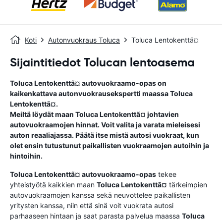
Koti
Autonvuokraus Toluca
Toluca Lentokenttã¤
Sijaintitiedot Tolucan lentoasema
Toluca Lentokenttã¤
autovuokraamo-opas
on
kaikenkattava autonvuokrausekspertti maassa
Toluca
Lentokenttã¤
.
Meiltä löydät maan
Toluca Lentokenttã¤
johtavien
autovuokraamojen hinnat. Voit valita ja varata mieleisesi
auton reaaliajassa. Päätä itse mistä autosi vuokraat, kun
olet ensin tutustunut paikallisten vuokraamojen autoihin ja
hintoihin.
Toluca Lentokenttã¤
autovuokraamo-opas
tekee
yhteistyötä kaikkien maan
Toluca Lentokenttã¤
tärkeimpien
autovuokraamojen kanssa sekä neuvottelee paikallisten
yritysten kanssa, niin että sinä voit vuokrata autosi
parhaaseen hintaan ja saat parasta palvelua maassa
Toluca