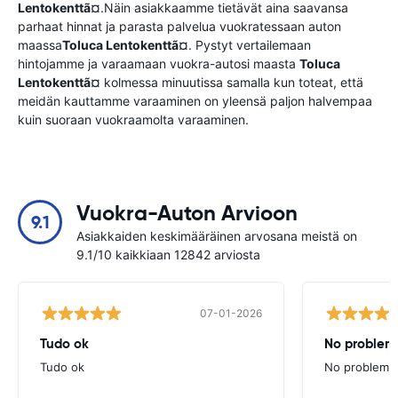
Lentokenttã¤
.Näin asiakkaamme tietävät aina saavansa
parhaat hinnat ja parasta palvelua vuokratessaan auton
maassa
Toluca Lentokenttã¤
. Pystyt vertailemaan
hintojamme ja varaamaan vuokra-autosi maasta
Toluca
Lentokenttã¤
kolmessa minuutissa samalla kun toteat, että
meidän kauttamme varaaminen on yleensä paljon halvempaa
kuin suoraan vuokraamolta varaaminen.
Vuokra-Auton Arvioon
9.1
Asiakkaiden keskimääräinen arvosana meistä on
9.1/10 kaikkiaan 12842 arviosta
07-01-2026
Tudo ok
No problems
Tudo ok
No problems ,