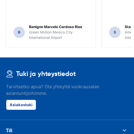
Benigno Marcelo Cardoso Rios
Stani
B
Green Motion Mexico City
S
Ameri
International Airport
Inter
Tuki ja yhteystiedot
Tarvitsetko apua? Ota yhteyttä vuokrausalan
asiantuntijoihimme.
Asiakastuki
Tili