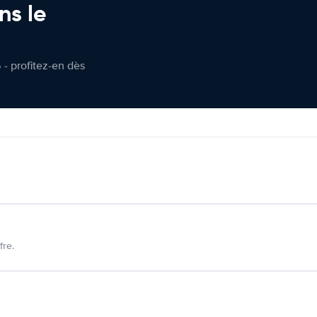
ns le
 - profitez-en dès
fre.