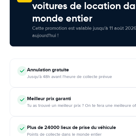
voitures de location da
monde entier
Cette promotion est valable jusqu'à 11 août 2026
aujourd'hui !
Annulation
gratuite
Jusqu'à 48h avant l'heure de collecte prévue
Meilleur prix garanti
Tu as trouvé un meilleur prix ? On te fera une meilleure of
Plus de 24000
lieux de prise du véhicule
Points de collecte dans le monde entier