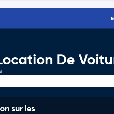
I
Location De Voitu
ta
on sur les