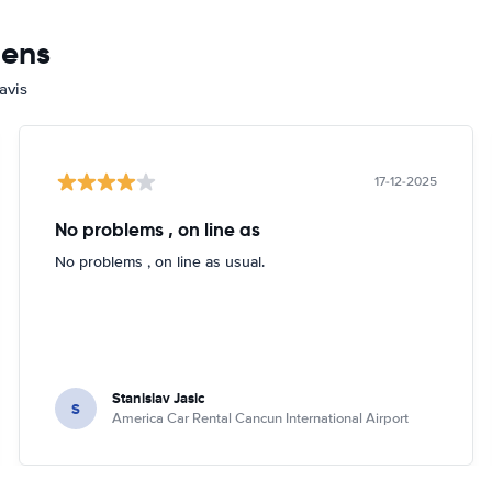
mens
avis
17-12-2025
No problems , on line as
No problems , on line as usual.
Stanislav Jasic
S
America Car Rental Cancun International Airport