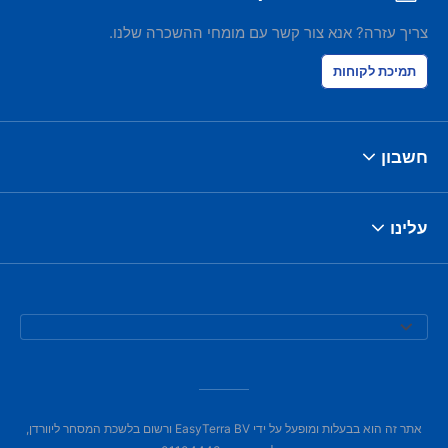
צריך עזרה? אנא צור קשר עם מומחי ההשכרה שלנו.
תמיכת לקוחות
חשבון
עלינו
אתר זה הוא בבעלות ומופעל על ידי EasyTerra BV ורשום בלשכת המסחר ליוורדן,