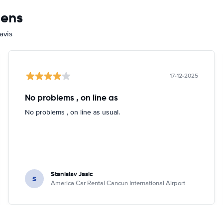
mens
avis
17-12-2025
No problems , on line as
No problems , on line as usual.
Stanislav Jasic
S
America Car Rental Cancun International Airport