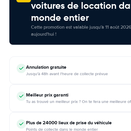
voitures de location da
monde entier
Cette promotion est valable jusqu'à 11 août 2026
aujourd'hui !
Annulation
gratuite
Jusqu'à 48h avant l'heure de collecte prévue
Meilleur prix garanti
Tu as trouvé un meilleur prix ? On te fera une meilleure of
Plus de 24000
lieux de prise du véhicule
Points de collecte dans le monde entier