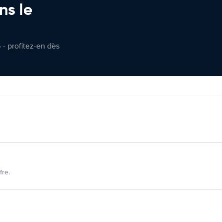
ns le
 - profitez-en dès
fre.