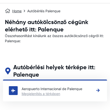
Home
Autóbérlés Palenque
Néhány autókölcsönző cégünk
elérhető itt: Palenque
Összehasonlítást kínálunk az összes autókölcsönző cégről itt:
Palenque:
Autóbérlési helyek térképe itt:
Palenque
Tekintse meg fő autóbérlési helyeinket itt: Palenque
Aeropuerto Internacional de Palenque
Megjelenítés a térképen