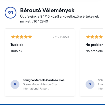
Bérautó Vélemények
9.1
Ügyfeleink a 9.1/10 közül a következőre értékelnek
minket: /10 12840
07-01-2026
Tudo ok
No problems
Tudo ok
No problems ,
Benigno Marcelo Cardoso Rios
Stani
B
Green Motion Mexico City
S
Ameri
International Airport
Inter