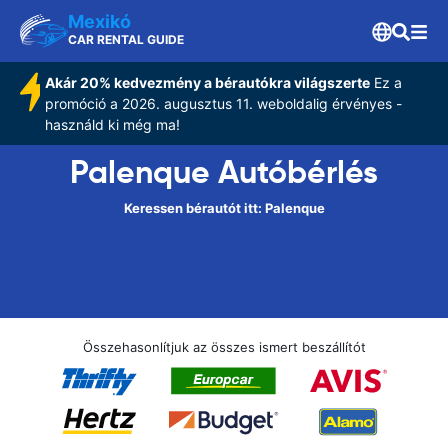
Mexikó
CAR RENTAL GUIDE
Akár 20% kedvezmény a bérautókra világszerte
Ez a
promóció a 2026. augusztus 11. weboldalig érvényes -
használd ki még ma!
Palenque Autóbérlés
Keressen bérautót itt: Palenque
Összehasonlítjuk az összes ismert beszállítót