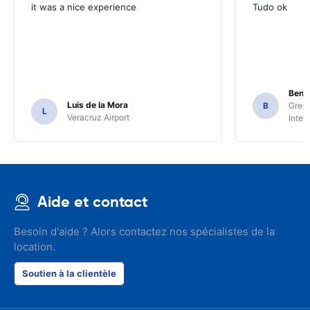
it was a nice experience
Tudo ok
Beni
Luis de la Mora
B
Green
L
Veracruz Airport
Inter
Aide et contact
Besoin d'aide ? Alors contactez nos spécialistes de la
location.
Soutien à la clientèle