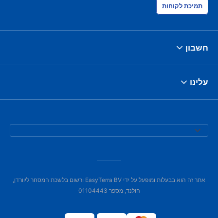
תמיכת לקוחות
חשבון
עלינו
אתר זה הוא בבעלות ומופעל על ידי EasyTerra BV ורשום בלשכת המסחר ליוורדן,
הולנד, מספר 01104443