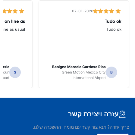
07-01-2026
, on line as
Tudo ok
line as usual.
Tudo ok
 Jasic
Benigno Marcelo Cardoso Rios
ancun
S
Green Motion Mexico City
B
irport
International Airport
עזרה ויצירת קשר
צריך עזרה? אנא צור קשר עם מומחי ההשכרה שלנו.