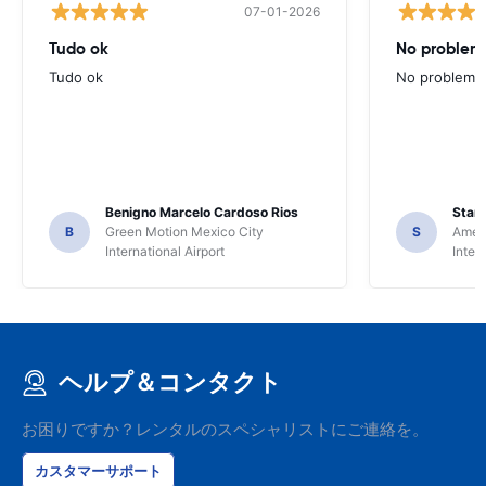
07-01-2026
Tudo ok
No problems
Tudo ok
No problems ,
Benigno Marcelo Cardoso Rios
Stani
B
Green Motion Mexico City
S
Ameri
International Airport
Inter
ヘルプ＆コンタクト
お困りですか？レンタルのスペシャリストにご連絡を。
カスタマーサポート